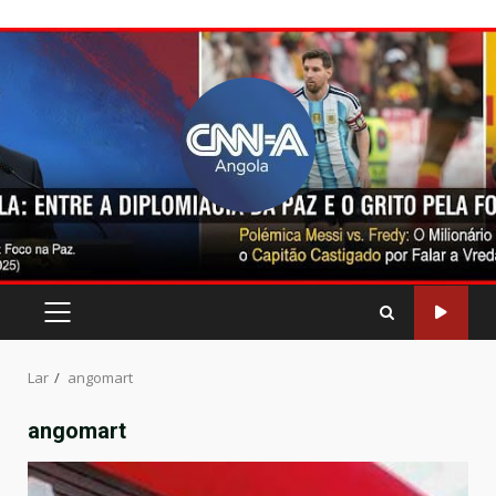
Pular
para
o
conteúdo
MENU
PRINCIPAL
Lar
angomart
angomart