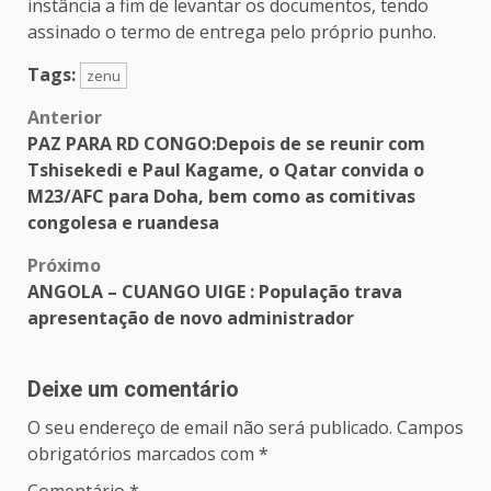
instância a fim de levantar os documentos, tendo
assinado o termo de entrega pelo próprio punho.
Tags:
zenu
Post
Anterior
PAZ PARA RD CONGO:Depois de se reunir com
navigation
Tshisekedi e Paul Kagame, o Qatar convida o
M23/AFC para Doha, bem como as comitivas
congolesa e ruandesa
Próximo
ANGOLA – CUANGO UIGE : População trava
apresentação de novo administrador
Deixe um comentário
O seu endereço de email não será publicado.
Campos
obrigatórios marcados com
*
Comentário
*