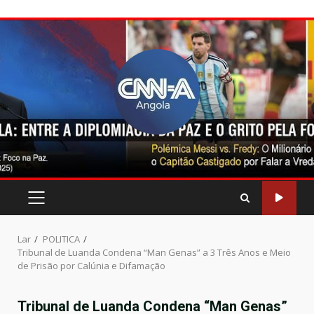
Pular
para
o
conteúdo
MENU
PRINCIPAL
Lar
POLITICA
Tribunal de Luanda Condena “Man Genas” a 3 Três Anos e Meio
de Prisão por Calúnia e Difamação
Tribunal de Luanda Condena “Man Genas”