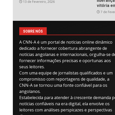
liderança
13 de Fevereiro, 2026
vitória e
7 de Feve
SOBRE NÓS
A CNN-A é um portal de notícias online dinâmico
dedicado a fornecer cobertura abrangente de
notícias angolanas e internacionais, orgulha-se d
fornecer informações precisas e oportunas aos
seus leitores.
Com uma equipe de jornalistas qualificados e um
compromisso com reportagens de qualidade, a
CNN-A se tornou uma fonte confiável para os
angolanos.
Estabelecida para atender à crescente demanda p
notícias confiáveis ​​na era digital, ela envolve os
leitores com análises perspicazes e perspectivas