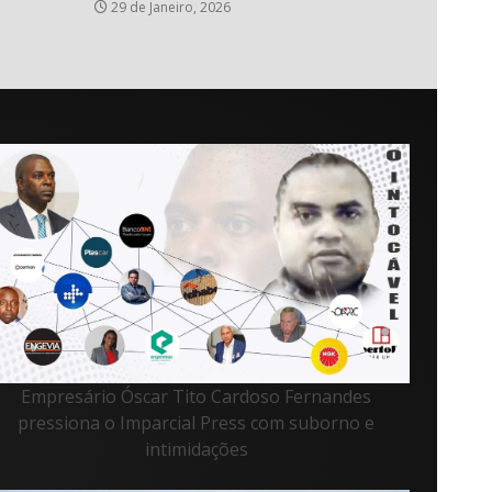
29 de Janeiro, 2026
Empresário Óscar Tito Cardoso Fernandes
pressiona o Imparcial Press com suborno e
intimidações