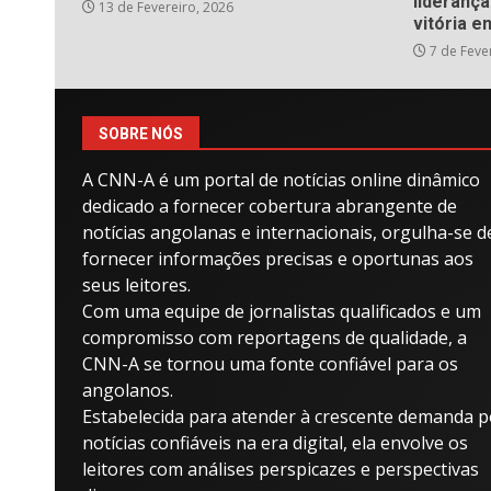
liderança
13 de Fevereiro, 2026
vitória e
7 de Feve
SOBRE NÓS
A CNN-A é um portal de notícias online dinâmico
dedicado a fornecer cobertura abrangente de
notícias angolanas e internacionais, orgulha-se d
fornecer informações precisas e oportunas aos
seus leitores.
Com uma equipe de jornalistas qualificados e um
compromisso com reportagens de qualidade, a
CNN-A se tornou uma fonte confiável para os
angolanos.
Estabelecida para atender à crescente demanda p
notícias confiáveis ​​na era digital, ela envolve os
leitores com análises perspicazes e perspectivas