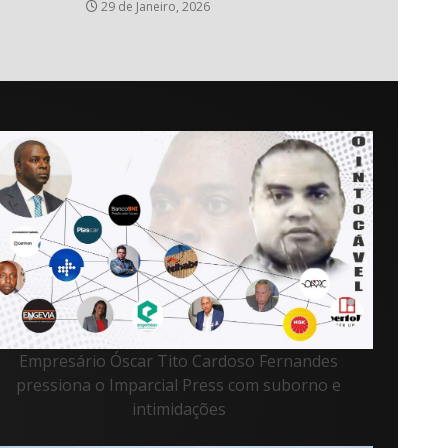
29 de Janeiro, 2026
Empresário Óscar Tito Cardoso Fernandes
pressiona o Imparcial Press com suborno e
intimidações