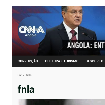
Pular
para
o
conteúdo
CORRUPÇÃO
CULTURA E TURISMO
DESPORTO
Lar
fnla
fnla