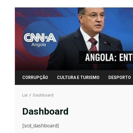
Pular
para
o
conteúdo
CORRUPÇÃO
CULTURA E TURISMO
DESPORTO
Lar
Dashboard
Dashboard
[scd_dashboard]