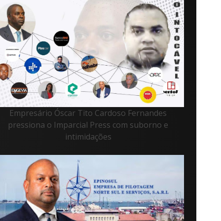
Empresário Óscar Tito Cardoso Fernandes
pressiona o Imparcial Press com suborno e
intimidações