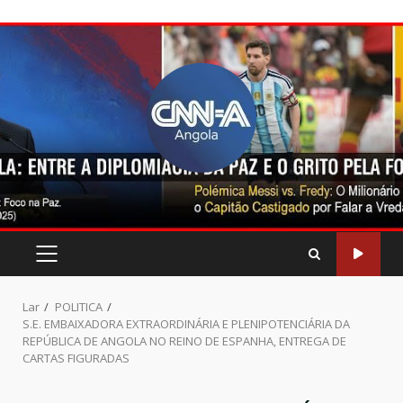
Pular
para
o
conteúdo
MENU
PRINCIPAL
Lar
POLITICA
S.E. EMBAIXADORA EXTRAORDINÁRIA E PLENIPOTENCIÁRIA DA
REPÚBLICA DE ANGOLA NO REINO DE ESPANHA, ENTREGA DE
CARTAS FIGURADAS