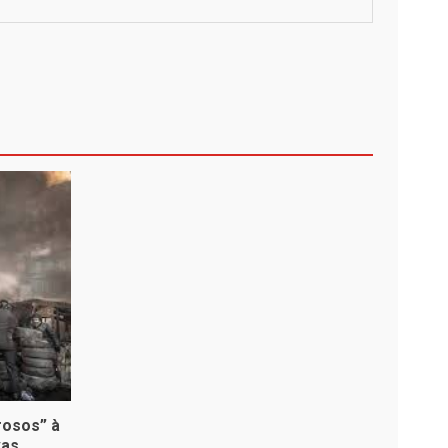
osos” à
vas