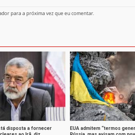
ador para a próxima vez que eu comentar.
tá disposta a fornecer
EUA admitem “termos gener
leares ao Irã, diz
Rússia, mas avisam com no