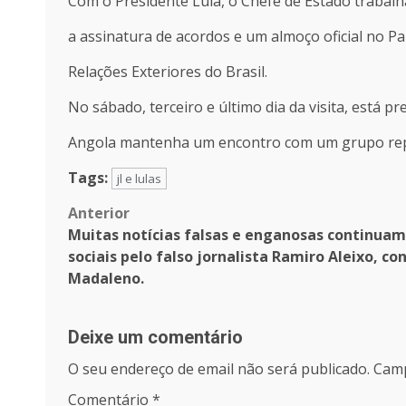
Com o Presidente Lula, o Chefe de Estado trabalha
a assinatura de acordos e um almoço oficial no Pa
Relações Exteriores do Brasil.
No sábado, terceiro e último dia da visita, está p
Angola mantenha um encontro com um grupo repre
Tags:
jl e lulas
Post
Anterior
Muitas notícias falsas e enganosas continuam 
navigation
sociais pelo falso jornalista Ramiro Aleixo, co
Madaleno.
Deixe um comentário
O seu endereço de email não será publicado.
Camp
Comentário
*