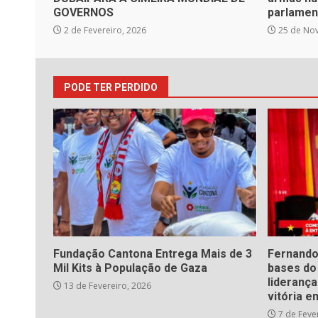
GOVERNOS
parlamen
2 de Fevereiro, 2026
25 de No
PODE TER PERDIDO
Fundação Cantona Entrega Mais de 3
Fernando
Mil Kits à População de Gaza
bases d
liderança
13 de Fevereiro, 2026
vitória e
7 de Feve