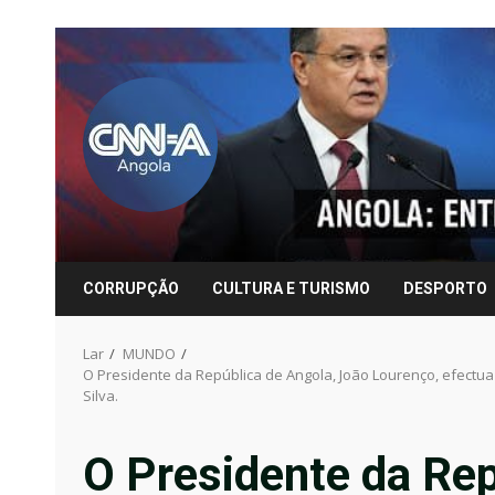
Pular
para
o
conteúdo
CORRUPÇÃO
CULTURA E TURISMO
DESPORTO
Lar
MUNDO
O Presidente da República de Angola, João Lourenço, efectua a
Silva.
O Presidente da Rep