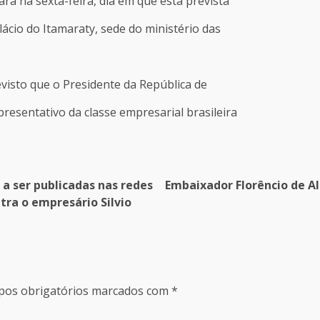
rá na sexta-feira, dia em que está prevista
lácio do Itamaraty, sede do ministério das
revisto que o Presidente da República de
sentativo da classe empresarial brasileira
a ser publicadas nas redes
Embaixador Florêncio de A
ntra o empresário Silvio
os obrigatórios marcados com
*