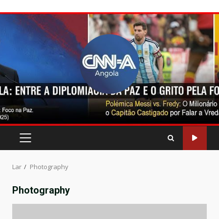
Pular
para
o
conteúdo
MENU
PRINCIPAL
Lar
Photography
Photography