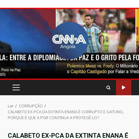
Pular
para
o
conteúdo
MENU
PRINCIPAL
Lar
CORRUPÇÃO
CALABETO EX-PCA DA EXTINTA ENANA É CORRUPTO E GATUNO,
PORQUE É QUE A PGR CONTINUA A PROTEGÊ-LO?
CALABETO EX-PCA DA EXTINTA ENANA É