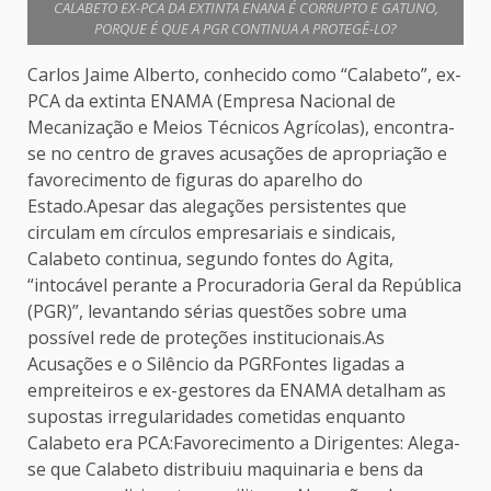
CALABETO EX-PCA DA EXTINTA ENANA É CORRUPTO E GATUNO,
PORQUE É QUE A PGR CONTINUA A PROTEGÊ-LO?
Carlos Jaime Alberto, conhecido como “Calabeto”, ex-
PCA da extinta ENAMA (Empresa Nacional de
Mecanização e Meios Técnicos Agrícolas), encontra-
se no centro de graves acusações de apropriação e
favorecimento de figuras do aparelho do
Estado.Apesar das alegações persistentes que
circulam em círculos empresariais e sindicais,
Calabeto continua, segundo fontes do Agita,
“intocável perante a Procuradoria Geral da República
(PGR)”, levantando sérias questões sobre uma
possível rede de proteções institucionais.As
Acusações e o Silêncio da PGRFontes ligadas a
empreiteiros e ex-gestores da ENAMA detalham as
supostas irregularidades cometidas enquanto
Calabeto era PCA:Favorecimento a Dirigentes: Alega-
se que Calabeto distribuiu maquinaria e bens da