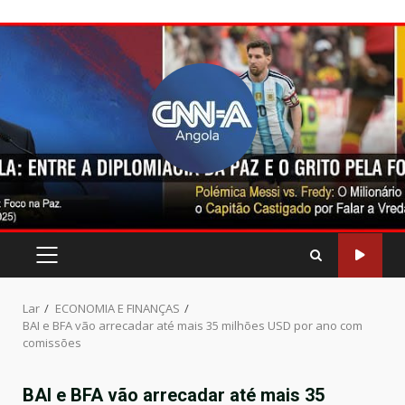
Pular
para
o
conteúdo
MENU
PRINCIPAL
Lar
ECONOMIA E FINANÇAS
BAI e BFA vão arrecadar até mais 35 milhões USD por ano com
comissões
BAI e BFA vão arrecadar até mais 35