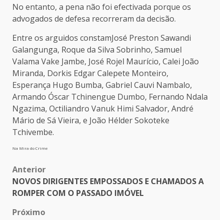
No entanto, a pena não foi efectivada porque os
advogados de defesa recorreram da decisão.
Entre os arguidos constamJosé Preston Sawandi
Galangunga, Roque da Silva Sobrinho, Samuel
Valama Vake Jambe, José Rojel Maurício, Calei João
Miranda, Dorkis Edgar Calepete Monteiro,
Esperança Hugo Bumba, Gabriel Cauvi Nambalo,
Armando Óscar Tchinengue Dumbo, Fernando Ndala
Ngazima, Octiliandro Vanuk Himi Salvador, André
Mário de Sá Vieira, e João Hélder Sokoteke
Tchivembe.
Na Mira do Crime
Post
Anterior
NOVOS DIRIGENTES EMPOSSADOS E CHAMADOS A
navigation
ROMPER COM O PASSADO IMÓVEL
Próximo