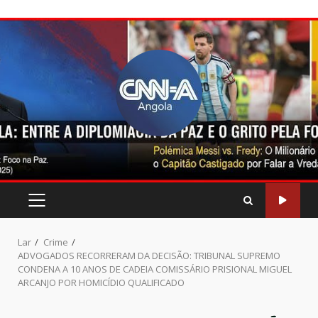
Pular
para
o
conteúdo
MENU
PRINCIPAL
Lar
Crime
ADVOGADOS RECORRERAM DA DECISÃO: TRIBUNAL SUPREMO
CONDENA A 10 ANOS DE CADEIA COMISSÁRIO PRISIONAL MIGUEL
ARCANJO POR HOMICÍDIO QUALIFICADO